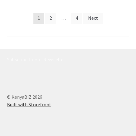
Posts
1
2
…
4
Next
pagination
Subscribe to our Newsletter
© KenyaBIZ 2026
Built with Storefront
.