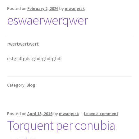
Home
Posted on
February 2, 2026
by
mwangisk
eswaerwerqwer
Login or Register
Test home
rwertwertwert
Welcome
dsfgsdfgdsfghdfghdfghdf
Category:
Blog
Posted on
April 15, 2016
by
mwangisk
—
Leave a comment
Torquent per conubia