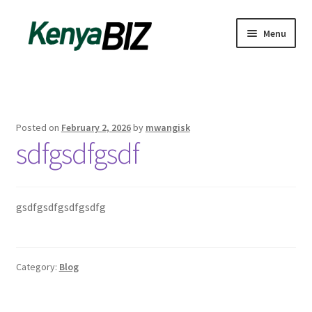
Skip
Skip
Menu
to
to
navigation
content
Home
Add Listing
Posted on
February 2, 2026
by
mwangisk
sdfgsdfgsdf
Blog
Business Directory
gsdfgsdfgsdfgsdfg
Contact
Dashboard
Category:
Blog
dfgsdfgsdfg